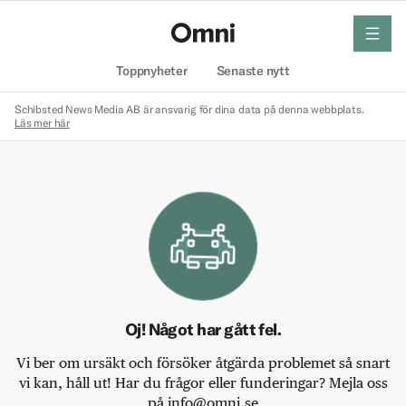
meny
Hem
Toppnyheter
Senaste nytt
Schibsted News Media AB är ansvarig för dina data på denna webbplats.
Läs mer här
Oj! Något har gått fel.
Vi ber om ursäkt och försöker åtgärda problemet så snart
vi kan, håll ut! Har du frågor eller funderingar? Mejla oss
på info@omni.se