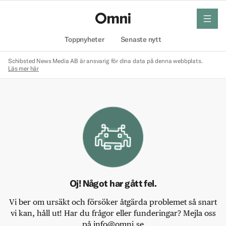
meny
Hem
Toppnyheter
Senaste nytt
Schibsted News Media AB är ansvarig för dina data på denna webbplats.
Läs mer här
Oj! Något har gått fel.
Vi ber om ursäkt och försöker åtgärda problemet så snart
vi kan, håll ut! Har du frågor eller funderingar? Mejla oss
på info@omni.se