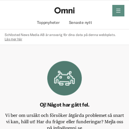
meny
Hem
Toppnyheter
Senaste nytt
Schibsted News Media AB är ansvarig för dina data på denna webbplats.
Läs mer här
Oj! Något har gått fel.
Vi ber om ursäkt och försöker åtgärda problemet så snart
vi kan, håll ut! Har du frågor eller funderingar? Mejla oss
på info@omni.se