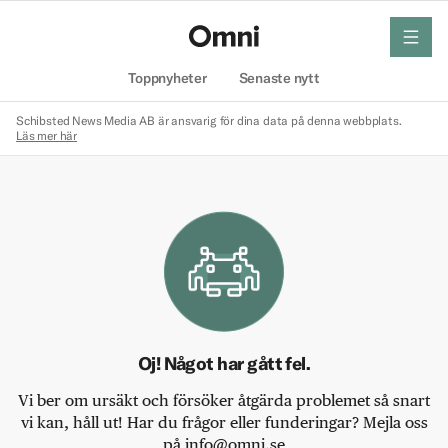
meny
Hem
Toppnyheter
Senaste nytt
Schibsted News Media AB är ansvarig för dina data på denna webbplats.
Läs mer här
Oj! Något har gått fel.
Vi ber om ursäkt och försöker åtgärda problemet så snart
vi kan, håll ut! Har du frågor eller funderingar? Mejla oss
på info@omni.se