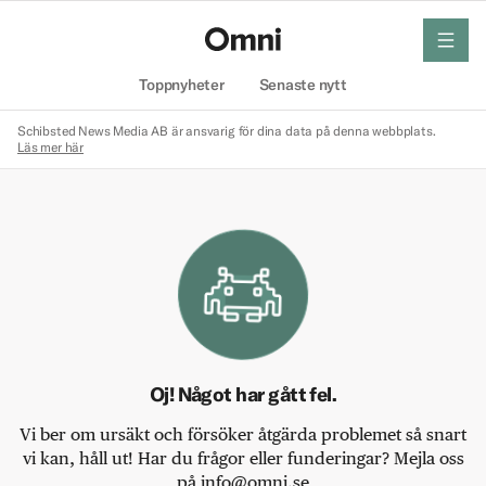
meny
Hem
Toppnyheter
Senaste nytt
Schibsted News Media AB är ansvarig för dina data på denna webbplats.
Läs mer här
Oj! Något har gått fel.
Vi ber om ursäkt och försöker åtgärda problemet så snart
vi kan, håll ut! Har du frågor eller funderingar? Mejla oss
på info@omni.se