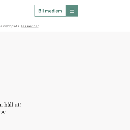
Bli medlem
meny
na webbplats.
Läs mer här
 håll ut!
.se