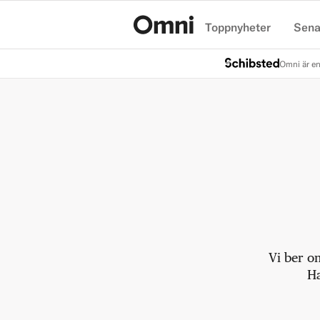
Toppnyheter
Sena
Hem
Omni är en
Vi ber o
Ha