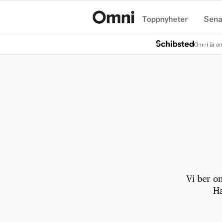
Toppnyheter
Sena
Hem
Omni är en
Vi ber o
Ha