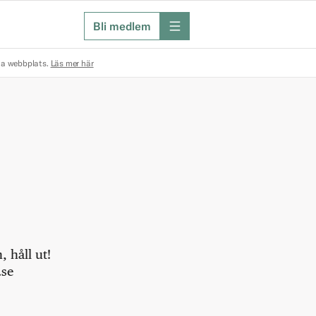
Bli medlem
meny
na webbplats.
Läs mer här
 håll ut!
.se