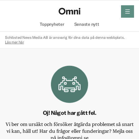
meny
Hem
Toppnyheter
Senaste nytt
Schibsted News Media AB är ansvarig för dina data på denna webbplats.
Läs mer här
Oj! Något har gått fel.
Vi ber om ursäkt och försöker åtgärda problemet så snart
vi kan, håll ut! Har du frågor eller funderingar? Mejla oss
på info@omni.se