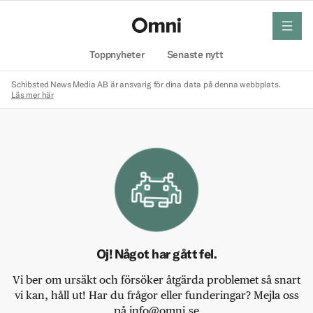
meny
Hem
Toppnyheter
Senaste nytt
Schibsted News Media AB är ansvarig för dina data på denna webbplats.
Läs mer här
Oj! Något har gått fel.
Vi ber om ursäkt och försöker åtgärda problemet så snart
vi kan, håll ut! Har du frågor eller funderingar? Mejla oss
på info@omni.se