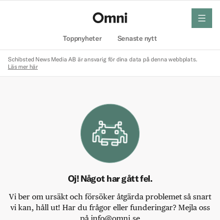
meny
Hem
Toppnyheter
Senaste nytt
Schibsted News Media AB är ansvarig för dina data på denna webbplats.
Läs mer här
Oj! Något har gått fel.
Vi ber om ursäkt och försöker åtgärda problemet så snart
vi kan, håll ut! Har du frågor eller funderingar? Mejla oss
på info@omni.se