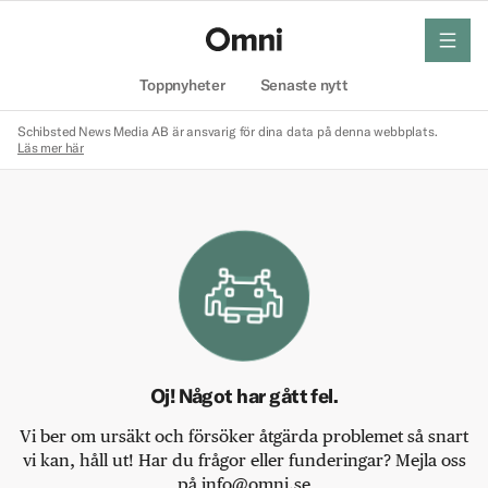
meny
Hem
Toppnyheter
Senaste nytt
Schibsted News Media AB är ansvarig för dina data på denna webbplats.
Läs mer här
Oj! Något har gått fel.
Vi ber om ursäkt och försöker åtgärda problemet så snart
vi kan, håll ut! Har du frågor eller funderingar? Mejla oss
på info@omni.se