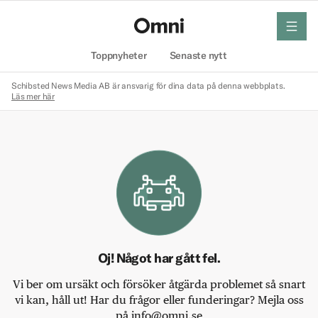
meny
Hem
Toppnyheter
Senaste nytt
Schibsted News Media AB är ansvarig för dina data på denna webbplats.
Läs mer här
Oj! Något har gått fel.
Vi ber om ursäkt och försöker åtgärda problemet så snart
vi kan, håll ut! Har du frågor eller funderingar? Mejla oss
på info@omni.se