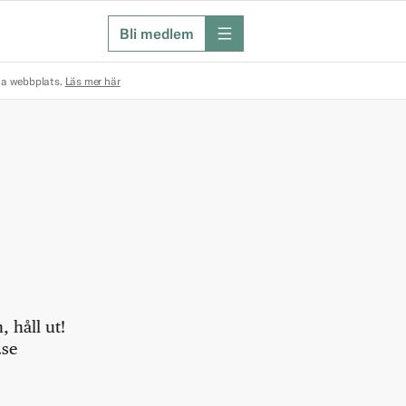
Bli medlem
meny
na webbplats.
Läs mer här
 håll ut!
.se