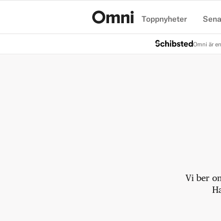
Toppnyheter
Sena
Hem
Omni är en
Vi ber o
Ha