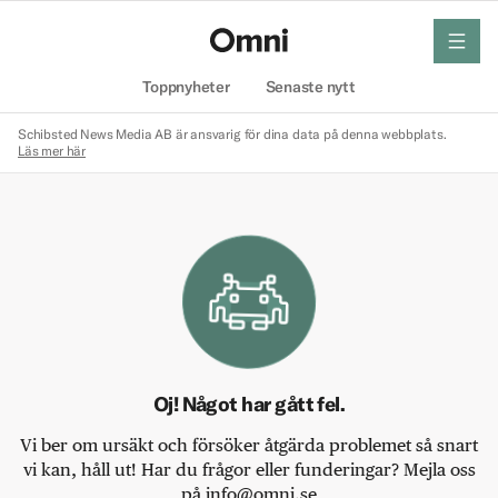
meny
Hem
Toppnyheter
Senaste nytt
Schibsted News Media AB är ansvarig för dina data på denna webbplats.
Läs mer här
Oj! Något har gått fel.
Vi ber om ursäkt och försöker åtgärda problemet så snart
vi kan, håll ut! Har du frågor eller funderingar? Mejla oss
på info@omni.se