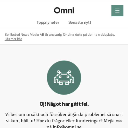
meny
Hem
Toppnyheter
Senaste nytt
Schibsted News Media AB är ansvarig för dina data på denna webbplats.
Läs mer här
Oj! Något har gått fel.
Vi ber om ursäkt och försöker åtgärda problemet så snart
vi kan, håll ut! Har du frågor eller funderingar? Mejla oss
på info@omni.se