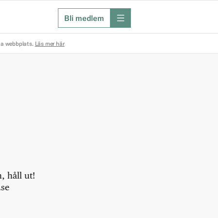
Bli medlem
meny
na webbplats.
Läs mer här
 håll ut!
.se