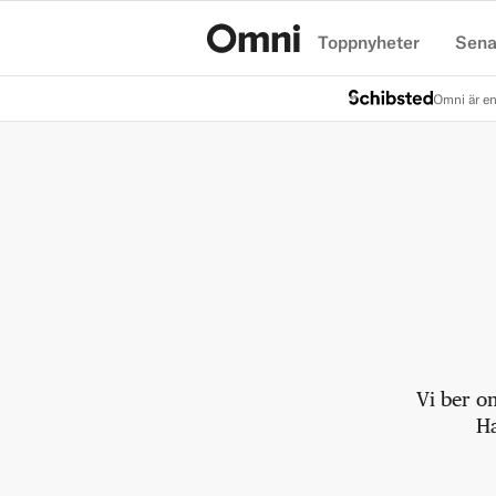
Toppnyheter
Sena
Hem
Omni är en
Vi ber o
Ha