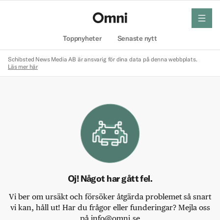
meny
Hem
Toppnyheter
Senaste nytt
Schibsted News Media AB är ansvarig för dina data på denna webbplats.
Läs mer här
Oj! Något har gått fel.
Vi ber om ursäkt och försöker åtgärda problemet så snart
vi kan, håll ut! Har du frågor eller funderingar? Mejla oss
på info@omni.se