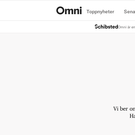
Toppnyheter
Sena
Hem
Omni är en
Vi ber o
Ha