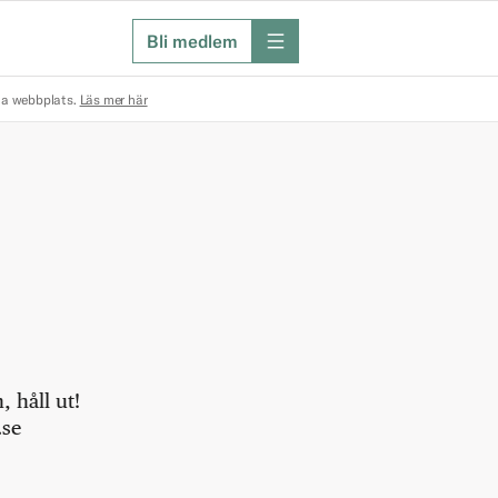
Bli medlem
meny
na webbplats.
Läs mer här
 håll ut!
.se