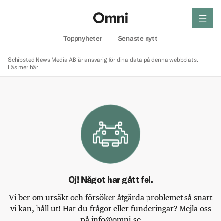
meny
Hem
Toppnyheter
Senaste nytt
Schibsted News Media AB är ansvarig för dina data på denna webbplats.
Läs mer här
Oj! Något har gått fel.
Vi ber om ursäkt och försöker åtgärda problemet så snart
vi kan, håll ut! Har du frågor eller funderingar? Mejla oss
på info@omni.se