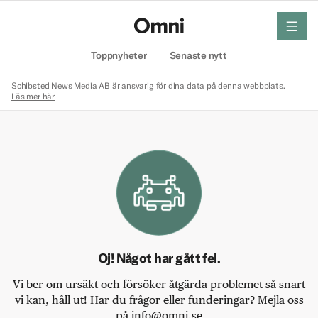
meny
Hem
Toppnyheter
Senaste nytt
Schibsted News Media AB är ansvarig för dina data på denna webbplats.
Läs mer här
Oj! Något har gått fel.
Vi ber om ursäkt och försöker åtgärda problemet så snart
vi kan, håll ut! Har du frågor eller funderingar? Mejla oss
på info@omni.se