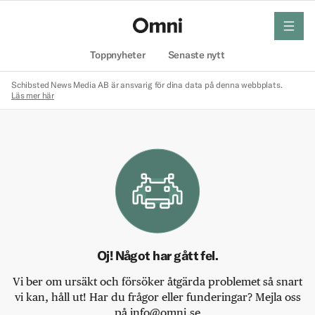
meny
Hem
Toppnyheter
Senaste nytt
Schibsted News Media AB är ansvarig för dina data på denna webbplats.
Läs mer här
Oj! Något har gått fel.
Vi ber om ursäkt och försöker åtgärda problemet så snart
vi kan, håll ut! Har du frågor eller funderingar? Mejla oss
på info@omni.se