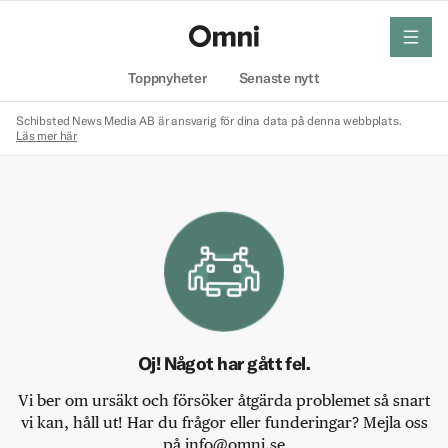
meny
Hem
Toppnyheter
Senaste nytt
Schibsted News Media AB är ansvarig för dina data på denna webbplats.
Läs mer här
Oj! Något har gått fel.
Vi ber om ursäkt och försöker åtgärda problemet så snart
vi kan, håll ut! Har du frågor eller funderingar? Mejla oss
på info@omni.se