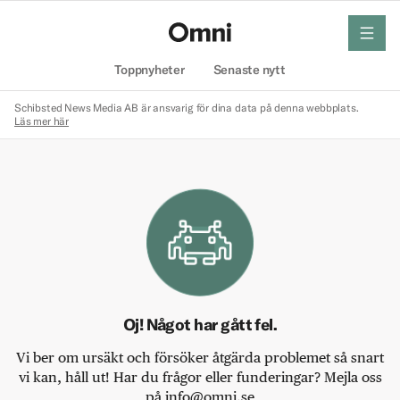
meny
Hem
Toppnyheter
Senaste nytt
Schibsted News Media AB är ansvarig för dina data på denna webbplats.
Läs mer här
Oj! Något har gått fel.
Vi ber om ursäkt och försöker åtgärda problemet så snart
vi kan, håll ut! Har du frågor eller funderingar? Mejla oss
på info@omni.se