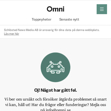
meny
Hem
Toppnyheter
Senaste nytt
Schibsted News Media AB är ansvarig för dina data på denna webbplats.
Läs mer här
Oj! Något har gått fel.
Vi ber om ursäkt och försöker åtgärda problemet så snart
vi kan, håll ut! Har du frågor eller funderingar? Mejla oss
på info@omni.se