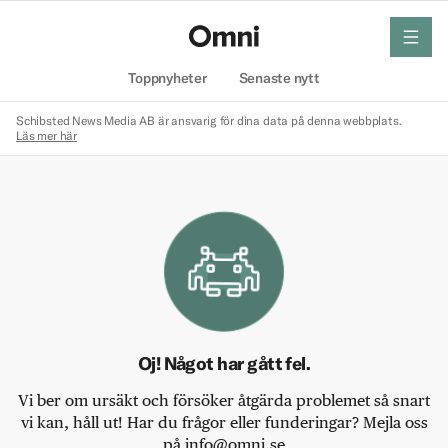
meny
Hem
Toppnyheter
Senaste nytt
Schibsted News Media AB är ansvarig för dina data på denna webbplats.
Läs mer här
Oj! Något har gått fel.
Vi ber om ursäkt och försöker åtgärda problemet så snart
vi kan, håll ut! Har du frågor eller funderingar? Mejla oss
på info@omni.se