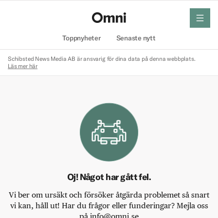
meny
Hem
Toppnyheter
Senaste nytt
Schibsted News Media AB är ansvarig för dina data på denna webbplats.
Läs mer här
Oj! Något har gått fel.
Vi ber om ursäkt och försöker åtgärda problemet så snart
vi kan, håll ut! Har du frågor eller funderingar? Mejla oss
på info@omni.se