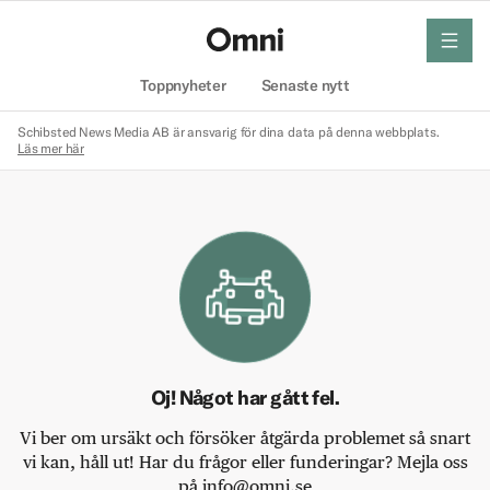
meny
Hem
Toppnyheter
Senaste nytt
Schibsted News Media AB är ansvarig för dina data på denna webbplats.
Läs mer här
Oj! Något har gått fel.
Vi ber om ursäkt och försöker åtgärda problemet så snart
vi kan, håll ut! Har du frågor eller funderingar? Mejla oss
på info@omni.se