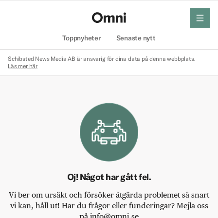
meny
Hem
Toppnyheter
Senaste nytt
Schibsted News Media AB är ansvarig för dina data på denna webbplats.
Läs mer här
Oj! Något har gått fel.
Vi ber om ursäkt och försöker åtgärda problemet så snart
vi kan, håll ut! Har du frågor eller funderingar? Mejla oss
på info@omni.se