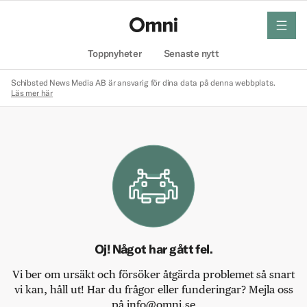
meny
Hem
Toppnyheter
Senaste nytt
Schibsted News Media AB är ansvarig för dina data på denna webbplats.
Läs mer här
Oj! Något har gått fel.
Vi ber om ursäkt och försöker åtgärda problemet så snart
vi kan, håll ut! Har du frågor eller funderingar? Mejla oss
på info@omni.se