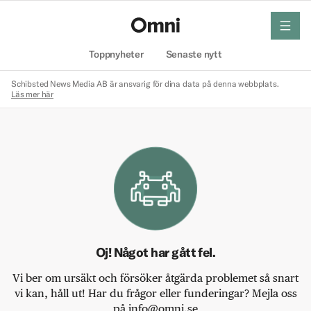
meny
Hem
Toppnyheter
Senaste nytt
Schibsted News Media AB är ansvarig för dina data på denna webbplats.
Läs mer här
Oj! Något har gått fel.
Vi ber om ursäkt och försöker åtgärda problemet så snart
vi kan, håll ut! Har du frågor eller funderingar? Mejla oss
på info@omni.se