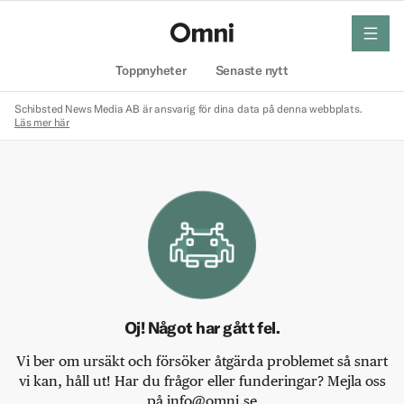
meny
Hem
Toppnyheter
Senaste nytt
Schibsted News Media AB är ansvarig för dina data på denna webbplats.
Läs mer här
Oj! Något har gått fel.
Vi ber om ursäkt och försöker åtgärda problemet så snart
vi kan, håll ut! Har du frågor eller funderingar? Mejla oss
på info@omni.se