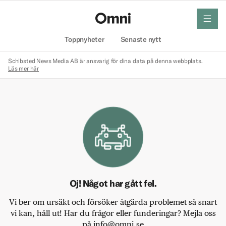
meny
Hem
Toppnyheter
Senaste nytt
Schibsted News Media AB är ansvarig för dina data på denna webbplats.
Läs mer här
Oj! Något har gått fel.
Vi ber om ursäkt och försöker åtgärda problemet så snart
vi kan, håll ut! Har du frågor eller funderingar? Mejla oss
på info@omni.se