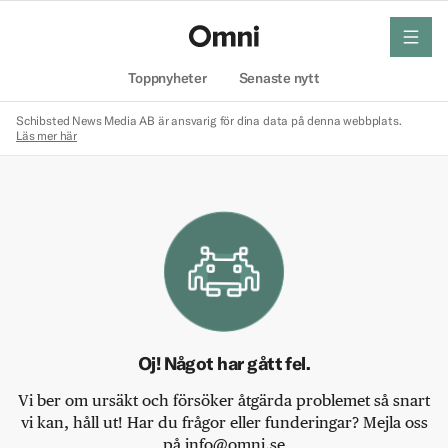
meny
Hem
Toppnyheter
Senaste nytt
Schibsted News Media AB är ansvarig för dina data på denna webbplats.
Läs mer här
Oj! Något har gått fel.
Vi ber om ursäkt och försöker åtgärda problemet så snart
vi kan, håll ut! Har du frågor eller funderingar? Mejla oss
på info@omni.se