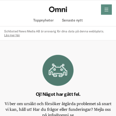
meny
Hem
Toppnyheter
Senaste nytt
Schibsted News Media AB är ansvarig för dina data på denna webbplats.
Läs mer här
Oj! Något har gått fel.
Vi ber om ursäkt och försöker åtgärda problemet så snart
vi kan, håll ut! Har du frågor eller funderingar? Mejla oss
på info@omni.se