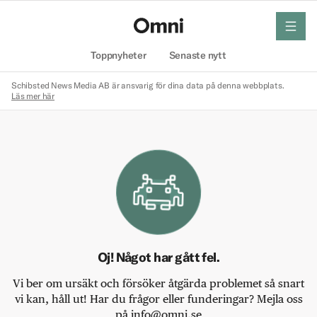
meny
Hem
Toppnyheter
Senaste nytt
Schibsted News Media AB är ansvarig för dina data på denna webbplats.
Läs mer här
Oj! Något har gått fel.
Vi ber om ursäkt och försöker åtgärda problemet så snart
vi kan, håll ut! Har du frågor eller funderingar? Mejla oss
på info@omni.se