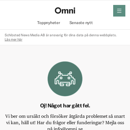
meny
Hem
Toppnyheter
Senaste nytt
Schibsted News Media AB är ansvarig för dina data på denna webbplats.
Läs mer här
Oj! Något har gått fel.
Vi ber om ursäkt och försöker åtgärda problemet så snart
vi kan, håll ut! Har du frågor eller funderingar? Mejla oss
på info@omni.se