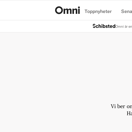
Toppnyheter
Sena
Hem
Omni är en
Vi ber o
Ha