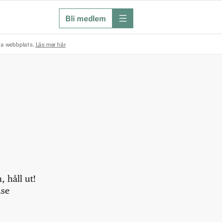
Bli medlem
meny
na webbplats.
Läs mer här
 håll ut!
.se