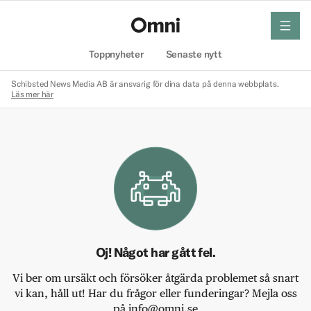
meny
Hem
Toppnyheter
Senaste nytt
Schibsted News Media AB är ansvarig för dina data på denna webbplats.
Läs mer här
Oj! Något har gått fel.
Vi ber om ursäkt och försöker åtgärda problemet så snart
vi kan, håll ut! Har du frågor eller funderingar? Mejla oss
på info@omni.se