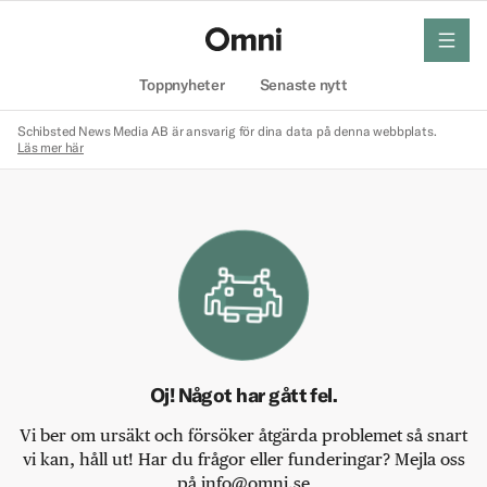
meny
Hem
Toppnyheter
Senaste nytt
Schibsted News Media AB är ansvarig för dina data på denna webbplats.
Läs mer här
Oj! Något har gått fel.
Vi ber om ursäkt och försöker åtgärda problemet så snart
vi kan, håll ut! Har du frågor eller funderingar? Mejla oss
på info@omni.se