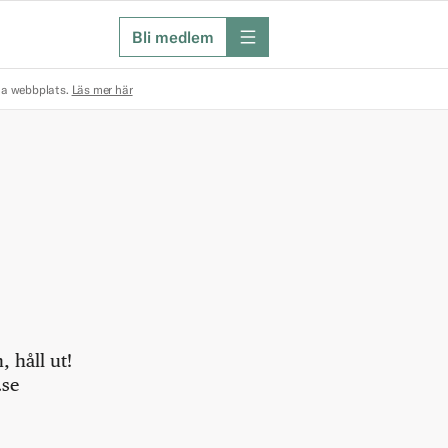
Bli medlem
meny
na webbplats.
Läs mer här
 håll ut!
.se