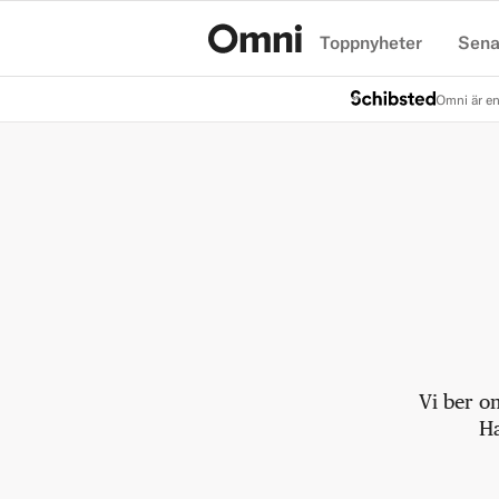
Toppnyheter
Sena
Hem
Omni är en
Vi ber o
Ha