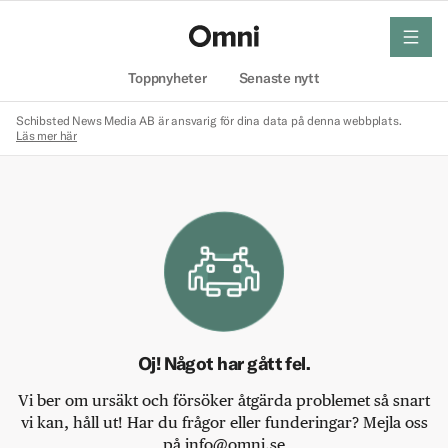
meny
Hem
Toppnyheter
Senaste nytt
Schibsted News Media AB är ansvarig för dina data på denna webbplats.
Läs mer här
Oj! Något har gått fel.
Vi ber om ursäkt och försöker åtgärda problemet så snart
vi kan, håll ut! Har du frågor eller funderingar? Mejla oss
på info@omni.se