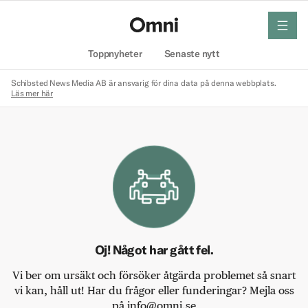
meny
Hem
Toppnyheter
Senaste nytt
Schibsted News Media AB är ansvarig för dina data på denna webbplats.
Läs mer här
Oj! Något har gått fel.
Vi ber om ursäkt och försöker åtgärda problemet så snart
vi kan, håll ut! Har du frågor eller funderingar? Mejla oss
på info@omni.se