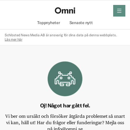
meny
Hem
Toppnyheter
Senaste nytt
Schibsted News Media AB är ansvarig för dina data på denna webbplats.
Läs mer här
Oj! Något har gått fel.
Vi ber om ursäkt och försöker åtgärda problemet så snart
vi kan, håll ut! Har du frågor eller funderingar? Mejla oss
på info@omni.se