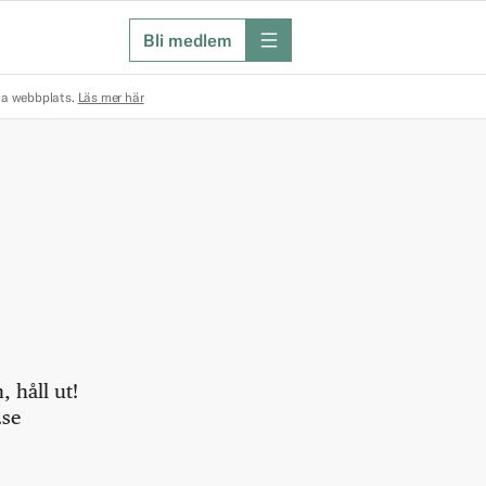
Bli medlem
meny
na webbplats.
Läs mer här
 håll ut!
.se