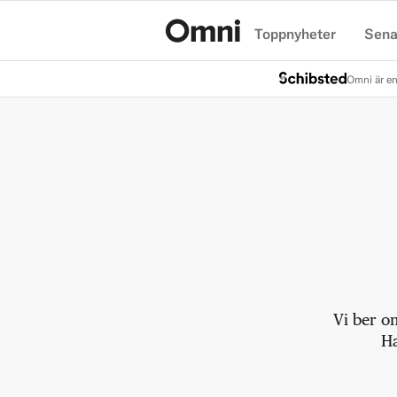
Toppnyheter
Sena
Hem
Omni är en
Vi ber o
Ha