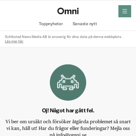
meny
Hem
Toppnyheter
Senaste nytt
Schibsted News Media AB är ansvarig för dina data på denna webbplats.
Läs mer här
Oj! Något har gått fel.
Vi ber om ursäkt och försöker åtgärda problemet så snart
vi kan, håll ut! Har du frågor eller funderingar? Mejla oss
på info@omni.se