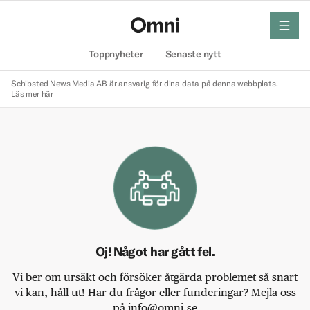
meny
Hem
Toppnyheter
Senaste nytt
Schibsted News Media AB är ansvarig för dina data på denna webbplats.
Läs mer här
Oj! Något har gått fel.
Vi ber om ursäkt och försöker åtgärda problemet så snart
vi kan, håll ut! Har du frågor eller funderingar? Mejla oss
på info@omni.se