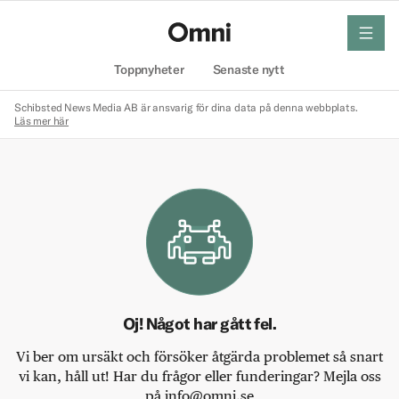
meny
Hem
Toppnyheter
Senaste nytt
Schibsted News Media AB är ansvarig för dina data på denna webbplats.
Läs mer här
Oj! Något har gått fel.
Vi ber om ursäkt och försöker åtgärda problemet så snart
vi kan, håll ut! Har du frågor eller funderingar? Mejla oss
på info@omni.se