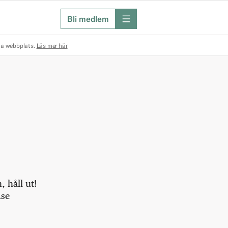
Bli medlem
meny
na webbplats.
Läs mer här
 håll ut!
.se