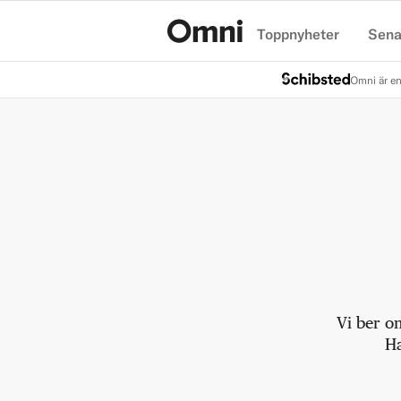
Toppnyheter
Sena
Hem
Omni är en
Vi ber o
Ha