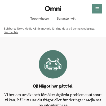
meny
Hem
Toppnyheter
Senaste nytt
Schibsted News Media AB är ansvarig för dina data på denna webbplats.
Läs mer här
Oj! Något har gått fel.
Vi ber om ursäkt och försöker åtgärda problemet så snart
vi kan, håll ut! Har du frågor eller funderingar? Mejla oss
på info@omni.se