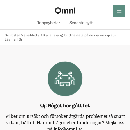
meny
Hem
Toppnyheter
Senaste nytt
Schibsted News Media AB är ansvarig för dina data på denna webbplats.
Läs mer här
Oj! Något har gått fel.
Vi ber om ursäkt och försöker åtgärda problemet så snart
vi kan, håll ut! Har du frågor eller funderingar? Mejla oss
på info@omni.se